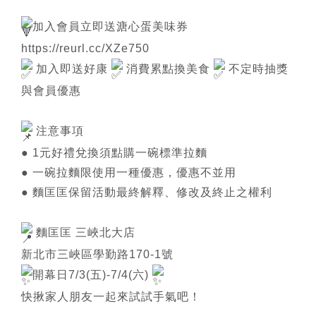
加入會員立即送溏心蛋美味券
https://reurl.cc/XZe750
餐點搜尋
加入即送好康
消費累點換美食
不定時抽獎
與會員優惠
注意事項
● 1元好禮兌換須點購一碗標準拉麵
● 一碗拉麵限使用一種優惠，優惠不並用
● 麵匡匡保留活動最終解釋、修改及終止之權利
麵匡匡 三峽北大店
新北市三峽區學勤路170-1號
開幕日7/3(五)-7/4(六)
快揪家人朋友一起來試試手氣吧！