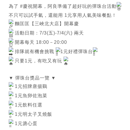
使用條款
為了
#慶祝開幕
，阿良準備了超好玩的彈珠台活動
不只可以試手氣，還能用 1元享用人氣美味餐點！
隱私權保護政策
麵匡匡【三峽北大店】開幕慶
活動日期：7/3(五)-7/4(六) 兩天
開幕每天 18:00－20:00
排隊就有機會挑戰
1元好禮彈珠台
只要1元，有吃又有玩
▼ 彈珠台獎品一覽 ▼
1元招牌唐揚鷄
1元魚卵佐泡菜
1元飲料任選
1元明太子叉燒飯
1元溏心蛋